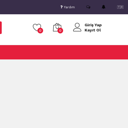
Yardım
🇹🇷
Giriş Yap
Kayıt Ol
0
0