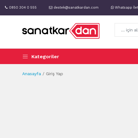
0850 304 0 555
destek@sanatkardan.com
Whatsapp İle
Kategoriler
Anasayfa
Giriş Yap