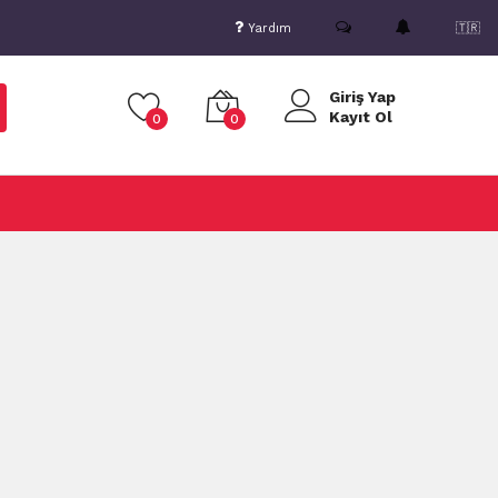
Yardım
🇹🇷
Giriş Yap
Kayıt Ol
0
0