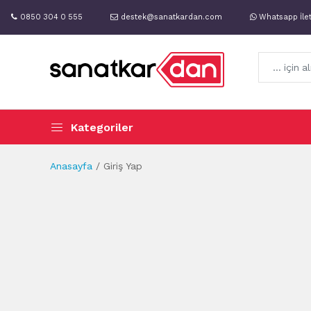
0850 304 0 555
destek@sanatkardan.com
Whatsapp İle
Kategoriler
Anasayfa
Giriş Yap