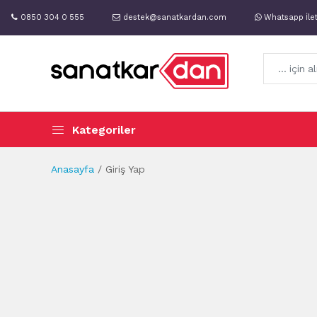
0850 304 0 555
destek@sanatkardan.com
Whatsapp İle
Kategoriler
Anasayfa
Giriş Yap