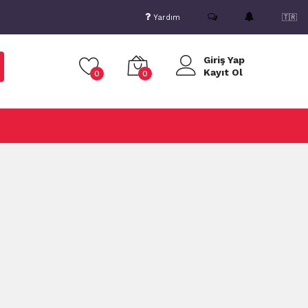
Yardım
🇹🇷
Giriş Yap
Kayıt Ol
0
0