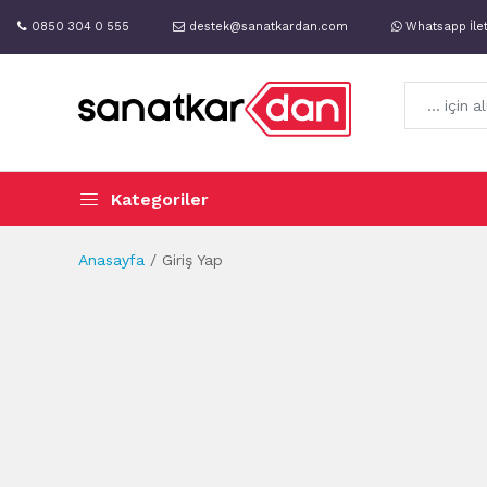
0850 304 0 555
destek@sanatkardan.com
Whatsapp İle
Kategoriler
Anasayfa
Giriş Yap