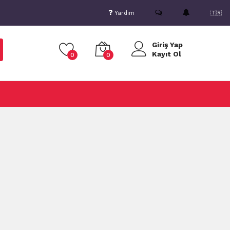
Yardım
🇹🇷
Giriş Yap
Kayıt Ol
0
0