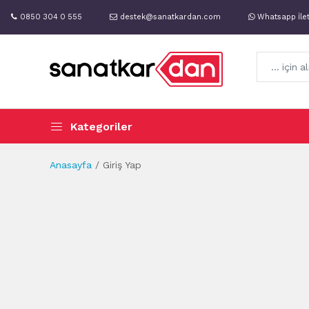
0850 304 0 555
destek@sanatkardan.com
Whatsapp İle
Kategoriler
Anasayfa
Giriş Yap