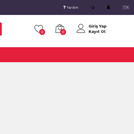
Yardım
🇹🇷
Giriş Yap
Kayıt Ol
0
0