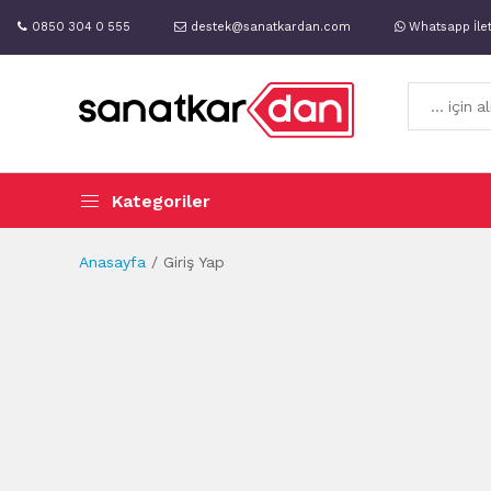
0850 304 0 555
destek@sanatkardan.com
Whatsapp İle
Kategoriler
Anasayfa
Giriş Yap