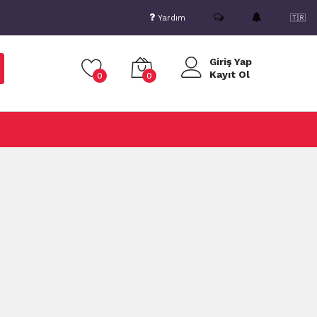
Yardım
🇹🇷
Giriş Yap
Kayıt Ol
0
0