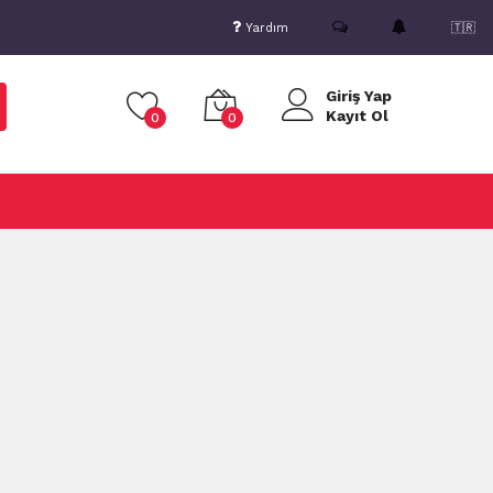
Yardım
🇹🇷
Giriş Yap
Kayıt Ol
0
0