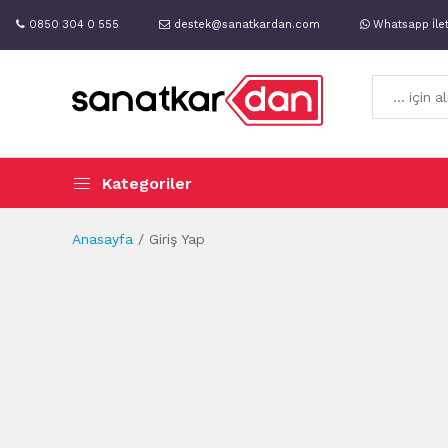
0850 304 0 555
destek@sanatkardan.com
Whatsapp İle
Kategoriler
Anasayfa
Giriş Yap