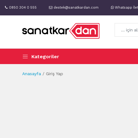
0850 304 0 555
destek@sanatkardan.com
Whatsapp İle
Kategoriler
Anasayfa
Giriş Yap