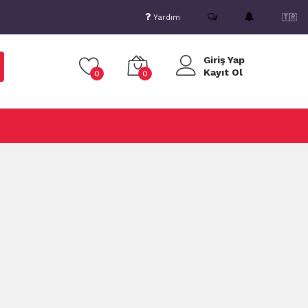
Yardım
🇹🇷
Giriş Yap
Kayıt Ol
0
0