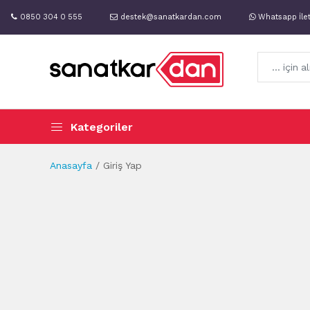
0850 304 0 555
destek@sanatkardan.com
Whatsapp İle
Kategoriler
Anasayfa
Giriş Yap