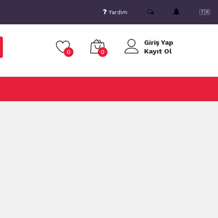
Yardım
🇹🇷
Giriş Yap
Kayıt Ol
0
0