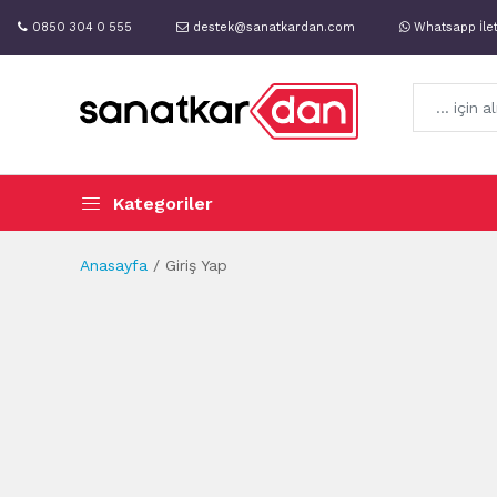
0850 304 0 555
destek@sanatkardan.com
Whatsapp İle
Kategoriler
Anasayfa
Giriş Yap