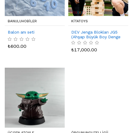
BANULUHOBILER
KITATOYS
Balon anı seti
DEV Jenga Blokları JG5
(Ahşap Büyük Boy Denge
Oyunu) Jumbo
₺
600.00
₺
17,000.00
ÜÇGEN ATOYLE
ÖRGUNUNGUZELLIGII