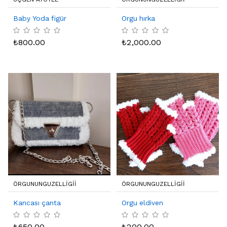
Baby Yoda figür
Orgu hırka
₺
800.00
₺
2,000.00
ÖRGUNUNGUZELLIGII
ÖRGUNUNGUZELLIGII
Kancası çanta
Orgu eldiven
₺
650.00
₺
200.00