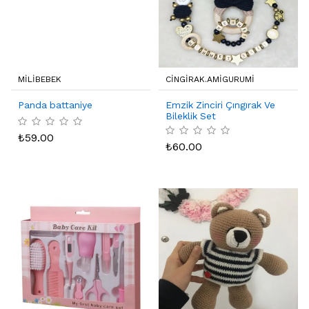
MILIBEBEK
CINGIRAK.AMIGURUMI
Panda battaniye
Emzik Zinciri Çıngırak Ve
Bileklik Set
₺
59.00
₺
60.00