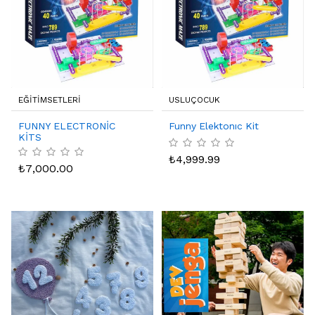
EĞİTİMSETLERİ
USLUÇOCUK
FUNNY ELECTRONİC
Funny Elektonıc Kit
KİTS
₺
4,999.99
₺
7,000.00