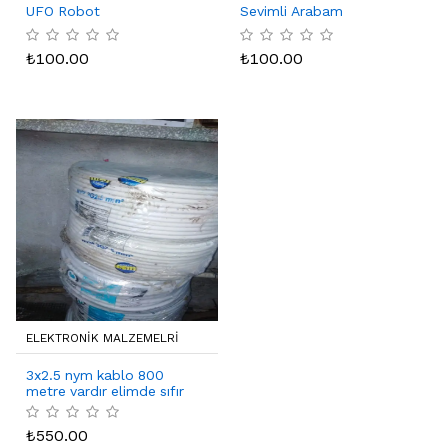
UFO Robot
Sevimli Arabam
₺
100.00
₺
100.00
ELEKTRONIK MALZEMELRI
3x2.5 nym kablo 800
metre vardır elimde sıfır
poşetinde %100 bakırdır
₺
550.00