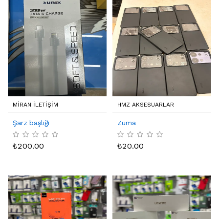
MIRAN ILETIŞIM
HMZ AKSESUARLAR
Şarz başlığı
Zuma
₺
200.00
₺
20.00