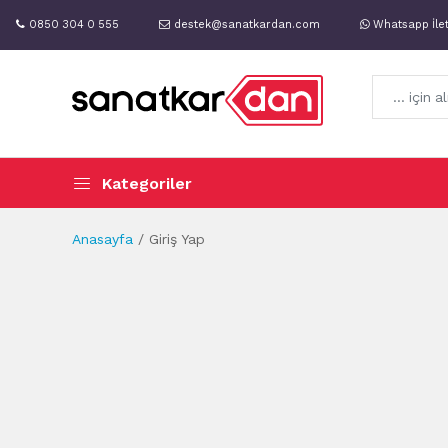
0850 304 0 555
destek@sanatkardan.com
Whatsapp İle
Kategoriler
Anasayfa
Giriş Yap