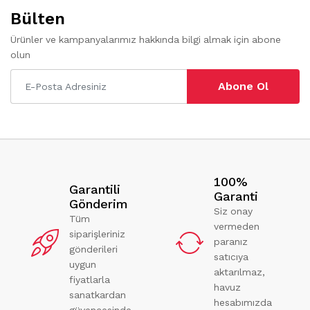
Bülten
Ürünler ve kampanyalarımız hakkında bilgi almak için abone
olun
Abone Ol
100%
Garantili
Garanti
Gönderim
Siz onay
Tüm
vermeden
siparişleriniz
paranız
gönderileri
satıcıya
uygun
aktarılmaz,
fiyatlarla
havuz
sanatkardan
hesabımızda
güvencesinde.