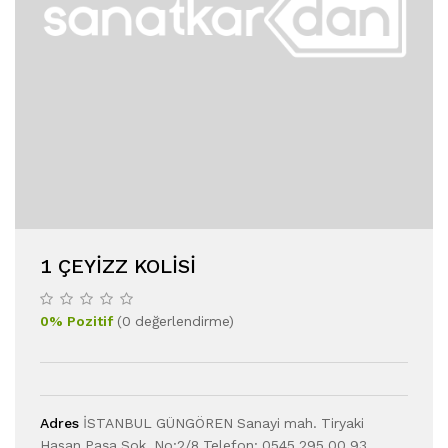
1 ÇEYİZZ KOLİSİ
0
%
Pozitif
(
0
değerlendirme
)
Adres
İSTANBUL GÜNGÖREN Sanayi mah. Tiryaki
Hasan Paşa Sok. No:2/8 Telefon: 0545 295 00 93