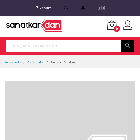
Yardım
🇹🇷
0
Anasayfa
Mağazalar
3adam Atölye