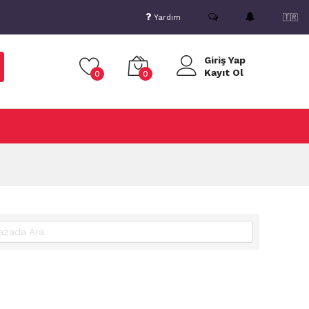
Yardım
🇹🇷
Giriş Yap
Kayıt Ol
0
0