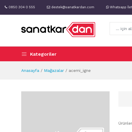
0850 304 0 555
destek@sanatkardan.com
Whatsapp İle
Kategoriler
Anasayfa
Mağazalar
acemi_igne
Ürünle