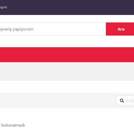
tişim
Ara
r bulunamadı