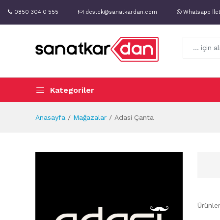
0850 304 0 555
destek@sanatkardan.com
Whatsapp İle
Kategoriler
Anasayfa
Mağazalar
Adasi Çanta
Ürünle