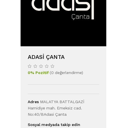
ADASI ÇANTA
0
%
Pozitif
(
0
değerlendirme
)
Adres
MALATYA BATTALGAZİ
Hamidiye mah. Emeksiz cad.
No:40/BAdasi Çanta
Sosyal medyada takip edin