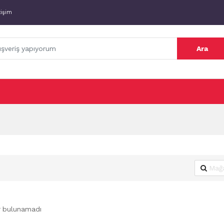
tişim
Ara
r bulunamadı