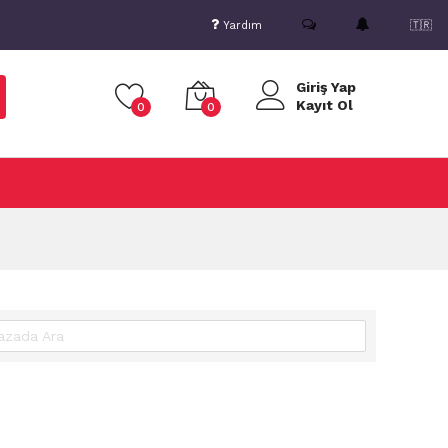
Yardım
🇹🇷
Giriş Yap
Kayıt Ol
0
0