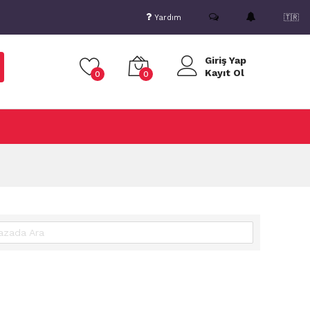
Yardım
🇹🇷
Giriş Yap
Kayıt Ol
0
0