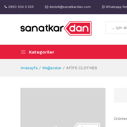
0850 304 0 555
destek@sanatkardan.com
Whatsapp İle
Kategoriler
Anasayfa
Mağazalar
AFİFE CLOTHES
Ürünle