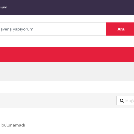
tişim
Ara
r bulunamadı