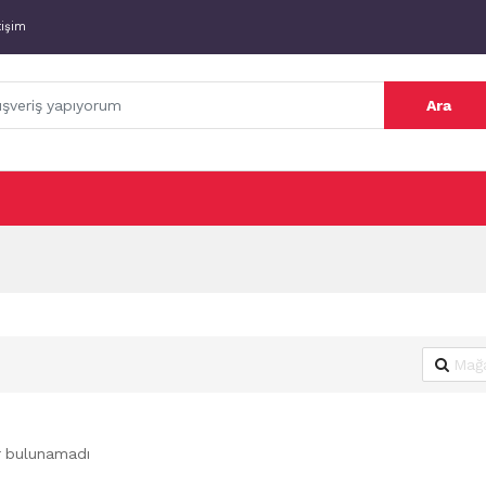
tişim
Ara
r bulunamadı