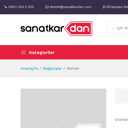
0850 304 0 555
destek@sanatkardan.com
Whatsapp İle
Kategoriler
Anasayfa
Mağazalar
Ahmet
Ürünle