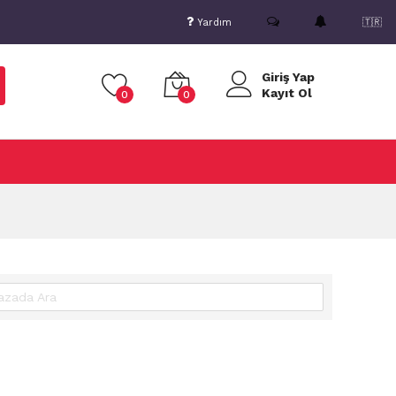
Yardım
🇹🇷
Giriş Yap
Kayıt Ol
0
0