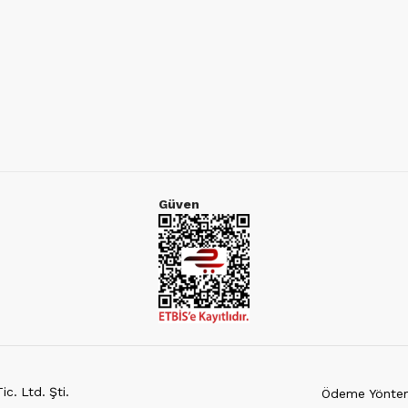
Güven
c. Ltd. Şti.
Ödeme Yöntem