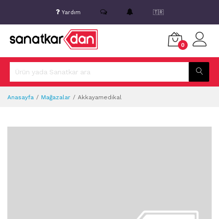
Yardım
🇹🇷
0
Anasayfa
Mağazalar
Akkayamedikal