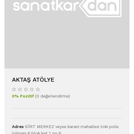
AKTAŞ ATÖLYE
0
%
Pozitif
(
0
değerlendirme
)
Adres
SİİRT MERKEZ veyse karani mahallesi toki polis
lojmanı 6 blok kat 1 no 6