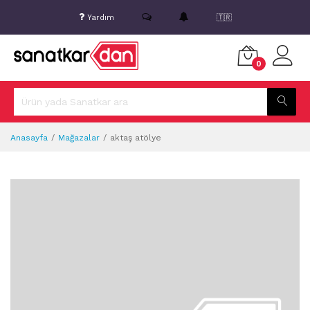
Yardım
🇹🇷
0
Anasayfa
Mağazalar
aktaş atölye