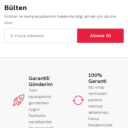
Bülten
Ürünler ve kampanyalarımız hakkında bilgi almak için abone
olun
Abone Ol
100%
Garantili
Garanti
Gönderim
Siz onay
Tüm
vermeden
siparişleriniz
paranız
gönderileri
satıcıya
uygun
aktarılmaz,
fiyatlarla
havuz
sanatkardan
hesabımızda
güvencesinde.