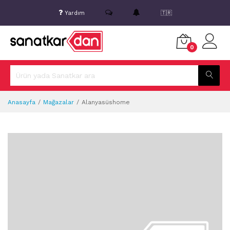
Yardım
🇹🇷
0
Anasayfa
Mağazalar
Alanyasüshome