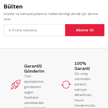
Bülten
Ürünler ve kampanyalarımız hakkında bilgi almak için abone
olun
Abone Ol
100%
Garantili
Garanti
Gönderim
Siz onay
Tüm
vermeden
siparişleriniz
paranız
gönderileri
satıcıya
uygun
aktarılmaz,
fiyatlarla
havuz
sanatkardan
hesabımızda
güvencesinde.