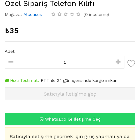
Özel Sipariş Telefon Kılıfı
Mağaza
:
Alccases
(
0
inceleme
)
₺
35
Adet
Hızlı Teslimat:
PTT
ile
24
gün içerisinde kargo imkanı
Satıcıyla iletişime geç
Whatsapp İle İletişime Geç
Satıcıyla iletişime geçmek için giriş yapmalı ya da