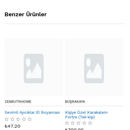
Benzer Ürünler
ZENBUTIKHOME
BÜŞRAKAYA
NI
Sevimli Ayıcıklar El Boyaması
Kişiye Özel Karakalem
Na
Portre (Tek kişi)
₺
47.20
₺
₺
700.00