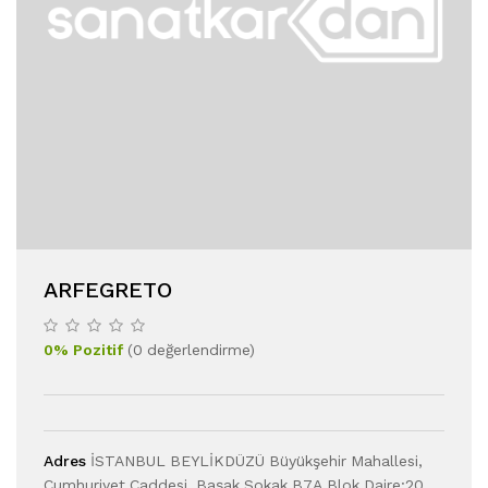
ARFEGRETO
0
%
Pozitif
(
0
değerlendirme
)
Adres
İSTANBUL BEYLİKDÜZÜ Büyükşehir Mahallesi,
Cumhuriyet Caddesi, Başak Sokak B7A Blok Daire:20