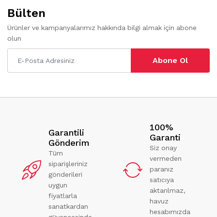
Bülten
Ürünler ve kampanyalarımız hakkında bilgi almak için abone
olun
Abone Ol
100%
Garantili
Garanti
Gönderim
Siz onay
Tüm
vermeden
siparişleriniz
paranız
gönderileri
satıcıya
uygun
aktarılmaz,
fiyatlarla
havuz
sanatkardan
hesabımızda
güvencesinde.