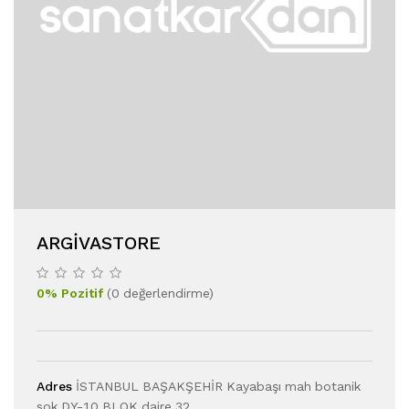
ARGIVASTORE
0
%
Pozitif
(
0
değerlendirme
)
Adres
İSTANBUL BAŞAKŞEHİR Kayabaşı mah botanik
sok DY-10 BLOK daire 32