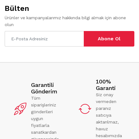
Bülten
Ürünler ve kampanyalarımız hakkında bilgi almak için abone
olun
Abone Ol
100%
Garantili
Garanti
Gönderim
Siz onay
Tüm
vermeden
siparişleriniz
paranız
gönderileri
satıcıya
uygun
aktarılmaz,
fiyatlarla
havuz
sanatkardan
hesabımızda
güvencesinde.