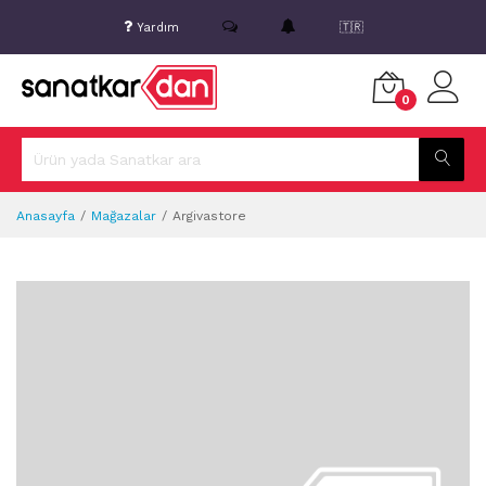
Yardım
🇹🇷
0
Anasayfa
Mağazalar
Argivastore