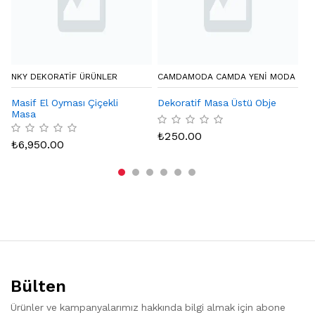
NKY DEKORATIF ÜRÜNLER
CAMDAMODA CAMDA YENI MODA
LA
Masif El Oyması Çiçekli
Dekoratif Masa Üstü Obje
Th
Masa
₺
250.00
₺
₺
6,950.00
Bülten
Ürünler ve kampanyalarımız hakkında bilgi almak için abone