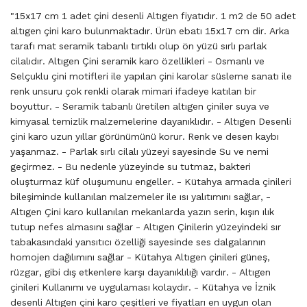
"15x17 cm 1 adet çini desenli Altıgen fiyatıdır. 1 m2 de 50 adet
altıgen çini karo bulunmaktadır. Ürün ebatı 15x17 cm dir. Arka
tarafı mat seramik tabanlı tırtıklı olup ön yüzü sırlı parlak
cilalıdır. Altıgen Çini seramik karo özellikleri - Osmanlı ve
Selçuklu çini motifleri ile yapılan çini karolar süsleme sanatı ile
renk unsuru çok renkli olarak mimari ifadeye katılan bir
boyuttur. - Seramik tabanlı üretilen altıgen çiniler suya ve
kimyasal temizlik malzemelerine dayanıklıdır. - Altıgen Desenli
çini karo uzun yıllar görünümünü korur. Renk ve desen kaybı
yaşanmaz. - Parlak sırlı cilalı yüzeyi sayesinde Su ve nemi
geçirmez. - Bu nedenle yüzeyinde su tutmaz, bakteri
oluşturmaz küf oluşumunu engeller. - Kütahya armada çinileri
bileşiminde kullanılan malzemeler ile ısı yalıtımını sağlar, -
Altıgen Çini karo kullanılan mekanlarda yazın serin, kışın ılık
tutup nefes almasını sağlar - Altıgen Çinilerin yüzeyindeki sır
tabakasındaki yansıtıcı özelliği sayesinde ses dalgalarının
homojen dağılımını sağlar - Kütahya Altıgen çinileri güneş,
rüzgar, gibi dış etkenlere karşı dayanıklılığı vardır. - Altıgen
çinileri Kullanımı ve uygulaması kolaydır. - Kütahya ve İznik
desenli Altıgen çini karo çeşitleri ve fiyatları en uygun olan