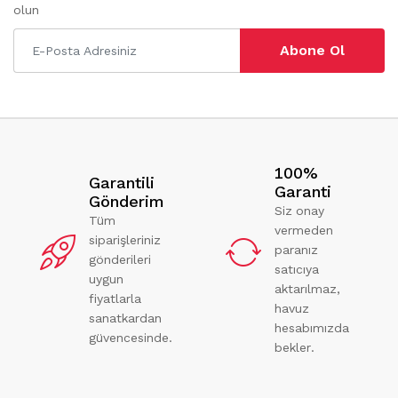
olun
Abone Ol
100%
Garantili
Garanti
Gönderim
Siz onay
Tüm
vermeden
siparişleriniz
paranız
gönderileri
satıcıya
uygun
aktarılmaz,
fiyatlarla
havuz
sanatkardan
hesabımızda
güvencesinde.
bekler.