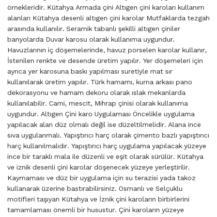
örnekleridir. Kütahya Armada çini Altıgen çini karoları kullanım
alanları Kütahya desenli altıgen çini karolar Mutfaklarda tezgah
arasında kullanılır. Seramik tabanlı şekilli altıgen çiniler
banyolarda Duvar karosu olarak kullanıma uygundur.
Havuzlarının iç döşemelerinde, havuz porselen karolar kullanır,
İstenilen renkte ve desende üretim yapılır. Yer döşemeleri için
ayrıca yer karosuna baskı yapılması suretiyle mat sır
kullanılarak üretim yapılır. Türk hamamı, kurna arkası pano
dekorasyonu ve hamam dekoru olarak ıslak mekanlarda
kullanılabilir. Cami, mescit, Mihrap çinisi olarak kullanıma
uygundur. Altıgen Çini karo Uygulaması Öncelikle uygulama
yapılacak alan düz olmalı değil ise düzeltilmelidir. Alana ince
sıva uygulanmalı. Yapıştırıcı harç olarak çimento bazlı yapıştırıcı
harç kullanılmalıdır. Yapıştırıcı harç uygulama yapılacak yüzeye
ince bir taraklı mala ile düzenli ve eşit olarak sürülür. Kütahya
ve iznik desenli çini karolar döşenecek yüzeye yerleştirilir.
Kaymaması ve düz bir uygulama için su terazisi yada takoz
kullanarak üzerine bastırabilirsiniz. Osmanlı ve Selçuklu
motifleri taşıyan Kütahya ve İznik çini karoların birbirlerini
tamamlaması önemli bir husustur. Çini karoların yüzeye