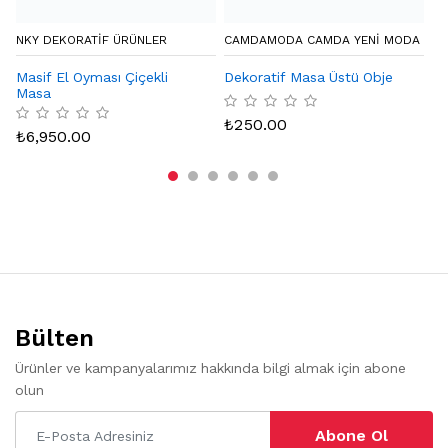
NKY DEKORATIF ÜRÜNLER
CAMDAMODA CAMDA YENI MODA
LA
Masif El Oyması Çiçekli
Dekoratif Masa Üstü Obje
Th
Masa
₺
250.00
₺
₺
6,950.00
Bülten
Ürünler ve kampanyalarımız hakkında bilgi almak için abone
olun
Abone Ol