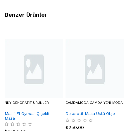
Benzer Ürünler
NKY DEKORATIF ÜRÜNLER
CAMDAMODA CAMDA YENI MODA
LA
Masif El Oyması Çiçekli
Dekoratif Masa Üstü Obje
Th
Masa
₺
250.00
₺