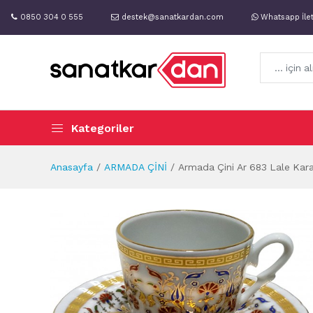
0850 304 0 555
destek@sanatkardan.com
Whatsapp İle
Kategoriler
Anasayfa
ARMADA ÇİNİ
Armada Çini Ar 683 Lale Karanf