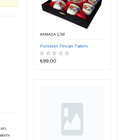
ARMADA ÇİNİ
Porselen Fincan Takımı
₺
99.00
len,
akımı