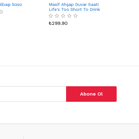
ılbaşı Süsü
Masif Ahşap Duvar Saati
Ananas'l
Life's Too Short To Drink
Set)
Bad Cofee
₺
299.90
₺
59.0
Abone Ol