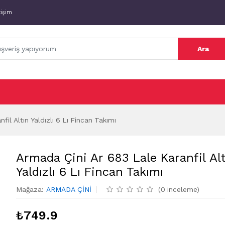
tişim
Ara
il Altın Yaldızlı 6 Lı Fincan Takımı
Armada Çini Ar 683 Lale Karanfil Al
Yaldızlı 6 Lı Fincan Takımı
Mağaza
:
ARMADA ÇİNİ
(
0
inceleme
)
₺
749.9