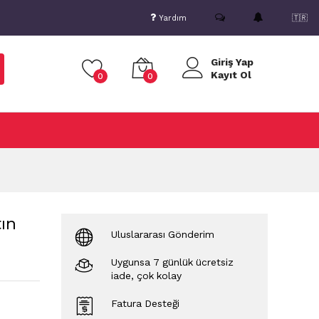
Yardım
🇹🇷
Giriş Yap
Kayıt Ol
0
0
tın
Uluslararası Gönderim
Uygunsa 7 günlük ücretsiz
iade, çok kolay
Fatura Desteği