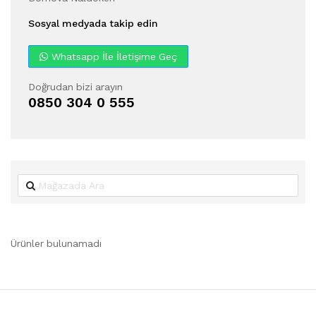
Sosyal medyada takip edin
Whatsapp İle İletişime Geç
Doğrudan bizi arayın
0850 304 0 555
Ürünler bulunamadı