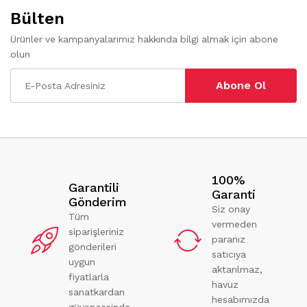
Bülten
Ürünler ve kampanyalarımız hakkında bilgi almak için abone
olun
Abone Ol
100%
Garantili
Garanti
Gönderim
Siz onay
Tüm
vermeden
siparişleriniz
paranız
gönderileri
satıcıya
uygun
aktarılmaz,
fiyatlarla
havuz
sanatkardan
hesabımızda
güvencesinde.