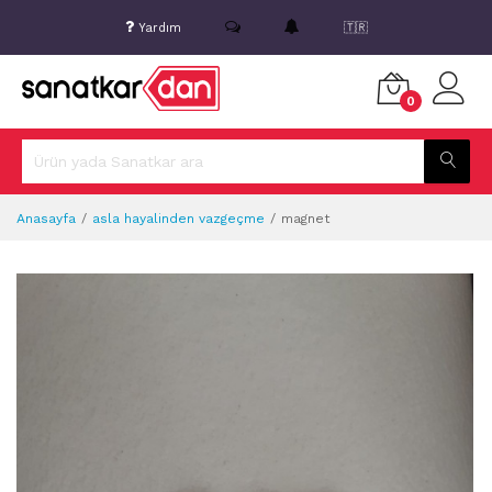
Yardım
🇹🇷
0
Anasayfa
asla hayalinden vazgeçme
magnet