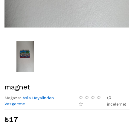
magnet
(
0
Mağaza
:
Asla Hayalinden
Vazgeçme
inceleme
)
₺
17