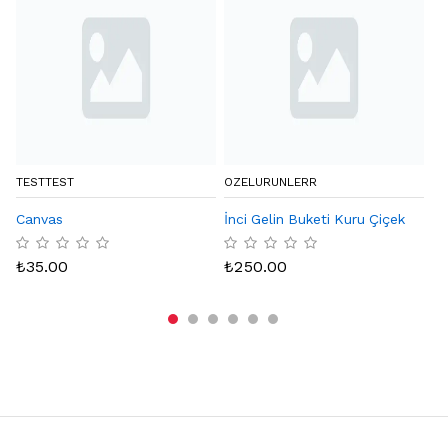
TESTTEST
OZELURUNLERR
BY
Canvas
İnci Gelin Buketi Kuru Çiçek
Eq
Ka
₺
35.00
₺
250.00
₺