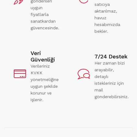
gönderileri
satıcıya
uygun
aktarılmaz,
fiyatlarla
havuz
sanatkardan
hesabımızda
güvencesinde.
bekler.
Veri
7/24 Destek
Güvenliği
Her zaman bizi
Verileriniz
arayabilir,
KVKK
detaylı
yönetmeliğine
istekleriniz için
uygun şekilde
mail
korunur ve
gönderebilirsiniz.
işlenir.