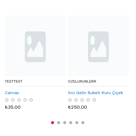
TESTTEST
OZELURUNLERR
BY
Canvas
İnci Gelin Buketi Kuru Çiçek
Eq
Ka
₺
35.00
₺
250.00
₺