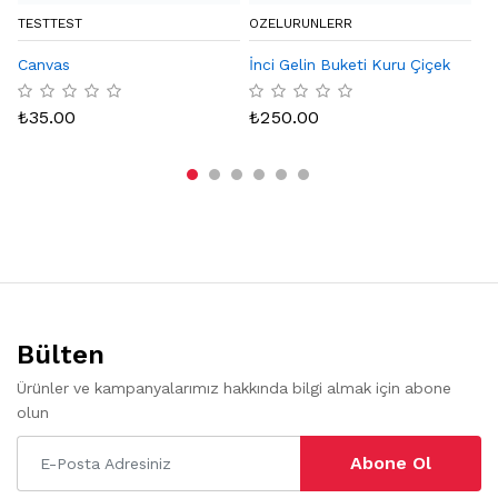
TESTTEST
OZELURUNLERR
BY
Canvas
İnci Gelin Buketi Kuru Çiçek
Eq
Ka
₺
35.00
₺
250.00
₺
Bülten
Ürünler ve kampanyalarımız hakkında bilgi almak için abone
olun
Abone Ol