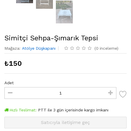
Simitçi Sehpa-Şımarık Tepsi
Mağaza
:
Atölye Düşkapanı
(
0
inceleme
)
₺
150
Adet
Hızlı Teslimat:
PTT
ile
3
gün içerisinde kargo imkanı
Satıcıyla iletişime geç