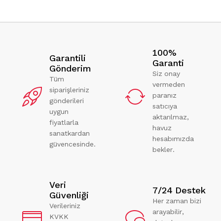
100%
Garantili
Garanti
Gönderim
Siz onay
Tüm
vermeden
siparişleriniz
paranız
gönderileri
satıcıya
uygun
aktarılmaz,
fiyatlarla
havuz
sanatkardan
hesabımızda
güvencesinde.
bekler.
Veri
7/24 Destek
Güvenliği
Her zaman bizi
Verileriniz
arayabilir,
KVKK