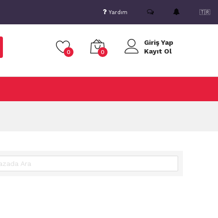
Yardım
🇹🇷
Giriş Yap
Kayıt Ol
0
0