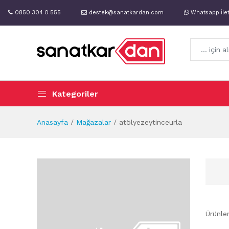
0850 304 0 555
destek@sanatkardan.com
Whatsapp İle
Kategoriler
Anasayfa
Mağazalar
atölyezeytinceurla
Ürünle