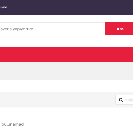
tişim
Ara
r bulunamadı