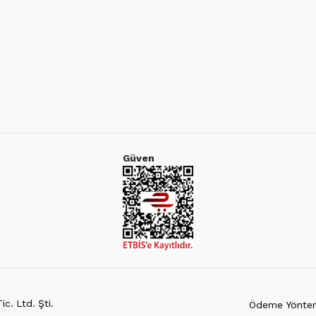
Güven
c. Ltd. Şti.
Ödeme Yöntem