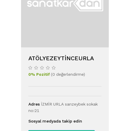
ATÖLYEZEYTINCEURLA
0
%
Pozitif
(
0
değerlendirme
)
Adres
İZMİR URLA sarızeybek sokak
no:21
Sosyal medyada takip edin