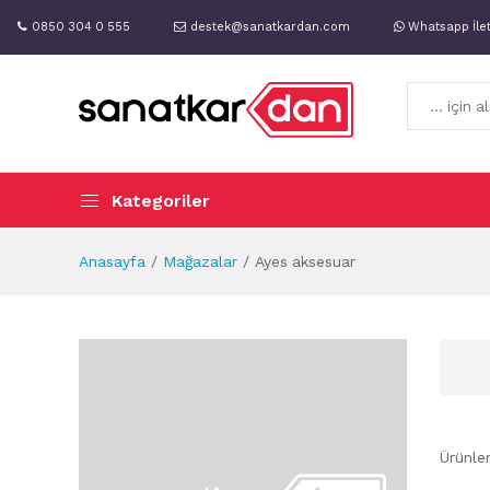
0850 304 0 555
destek@sanatkardan.com
Whatsapp İle
Kategoriler
Anasayfa
Mağazalar
Ayes aksesuar
Ürünle