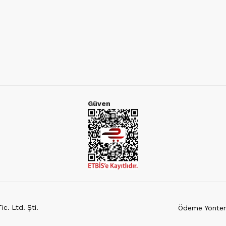
Güven
c. Ltd. Şti.
Ödeme Yöntem