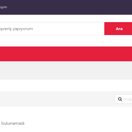
tişim
Ara
r bulunamadı