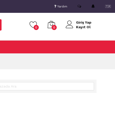
Yardım
🇹🇷
Giriş Yap
Kayıt Ol
0
0