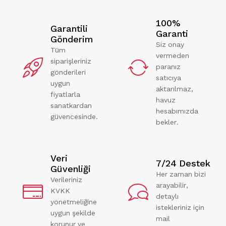
100%
Garantili
Garanti
Gönderim
Siz onay
Tüm
vermeden
siparişleriniz
paranız
gönderileri
satıcıya
uygun
aktarılmaz,
fiyatlarla
havuz
sanatkardan
hesabımızda
güvencesinde.
bekler.
Veri
7/24 Destek
Güvenliği
Her zaman bizi
Verileriniz
arayabilir,
KVKK
detaylı
yönetmeliğine
istekleriniz için
uygun şekilde
mail
korunur ve