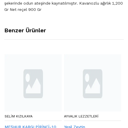
şekerinde odun ateşinde kaynatılmıştır. Kavanozlu ağırlık 1,200
Gr Net reçel 900 Gr
Benzer Ürünler
SELIM KIZILKAYA
AYVALIK LEZZETLERI
OR
MEŞHUR KARGI PİRİNCİ-10
Yeşil Zeytin
Şı