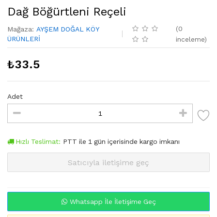
Dağ Böğürtleni Reçeli
(
0
Mağaza
:
AYŞEM DOĞAL KÖY
ÜRÜNLERİ
inceleme
)
₺
33.5
Adet
Hızlı Teslimat:
PTT
ile
1
gün içerisinde kargo imkanı
Satıcıyla iletişime geç
Whatsapp İle İletişime Geç