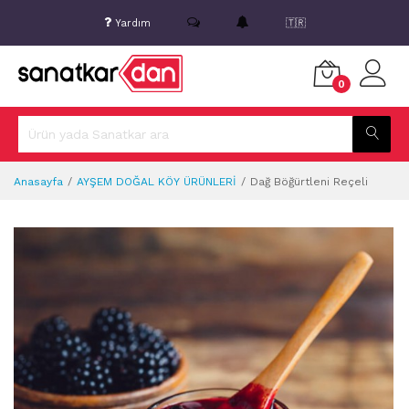
Yardım
🇹🇷
0
Anasayfa
AYŞEM DOĞAL KÖY ÜRÜNLERİ
Dağ Böğürtleni Reçeli