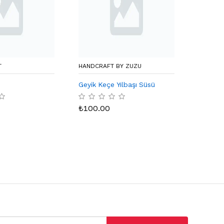
T
HANDCRAFT BY ZUZU
VT WAL
Geyik Keçe Yılbaşı Süsü
Masif A
Life's 
Bad Co
₺
100.00
₺
299.