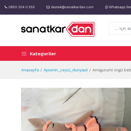
0850 304 0 555
destek@sanatkardan.com
Whatsapp İle
Kategoriler
Anasayfa
Aysenin_ceyiz_dunyasii
Amigurumi örgü beb