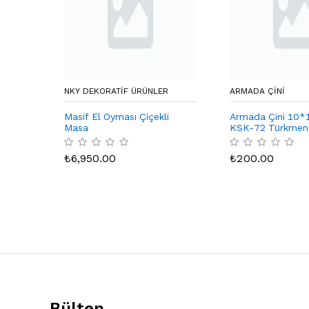
NKY DEKORATIF ÜRÜNLER
ARMADA ÇİNİ
'li
Masif El Oyması Çiçekli
Armada Çini 10*
Masa
KSK-72 Türkmen Y
Çini Karo Seramik
Bordür Köşesi
₺
6,950.00
₺
200.00
Bülten