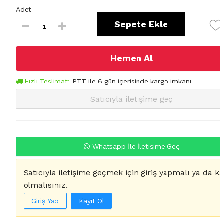
Adet
Sepete Ekle
Hemen Al
Hızlı Teslimat:
PTT
ile
6
gün içerisinde kargo imkanı
Satıcıyla iletişime geç
Whatsapp İle İletişime Geç
Satıcıyla iletişime geçmek için giriş yapmalı ya da k
olmalısınız.
Giriş Yap
Kayıt Ol