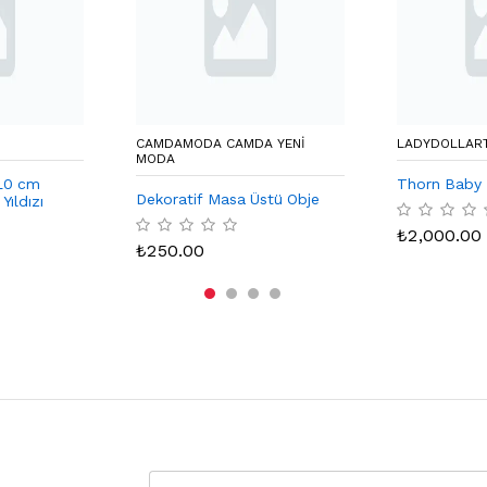
CAMDAMODA CAMDA YENI
LADYDOLLAR
MODA
10 cm
Thorn Baby
Dekoratif Masa Üstü Obje
ıldızı
 Desenli
₺
2,000.00
₺
250.00