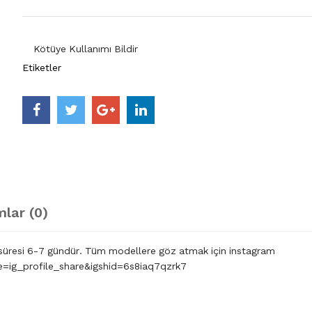
Kötüye Kullanımı Bildir
Etiketler
lar (0)
ış süresi 6-7 gündür. Tüm modellere göz atmak için instagram
e=ig_profile_share&igshid=6s8iaq7qzrk7