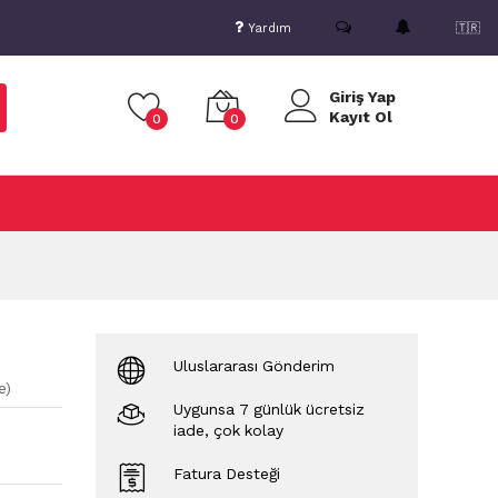
Yardım
🇹🇷
Giriş Yap
Kayıt Ol
0
0
Uluslararası Gönderim
e
)
Uygunsa 7 günlük ücretsiz
iade, çok kolay
Fatura Desteği