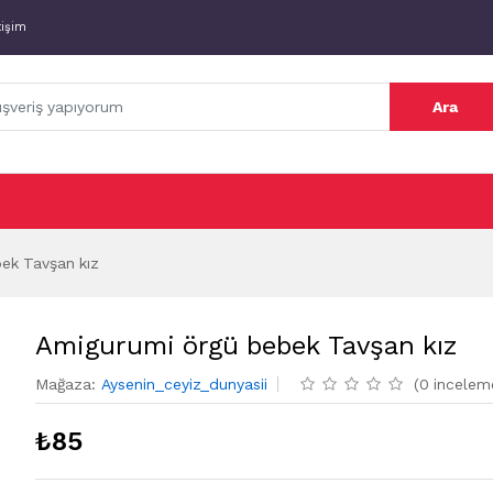
tişim
Ara
ek Tavşan kız
Amigurumi örgü bebek Tavşan kız
Mağaza
:
Aysenin_ceyiz_dunyasii
(
0
incelem
₺
85