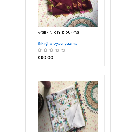
AYSENIN_CEYIZ_DUNYASII
Sık iğne oyası yazma
₺
60.00