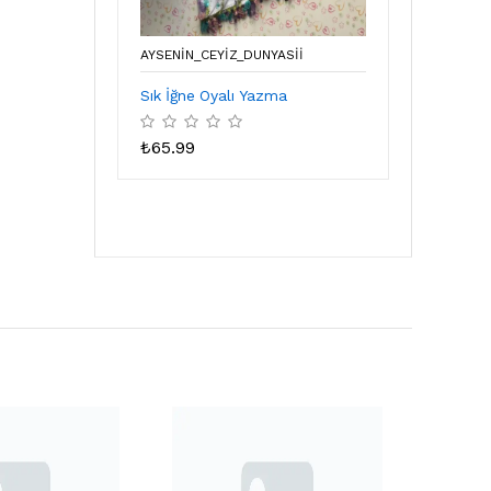
AYSENIN_CEYIZ_DUNYASII
Sık İğne Oyalı Yazma
₺
65.99