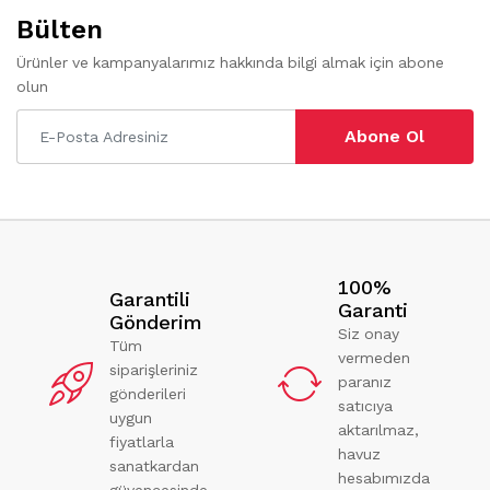
Bülten
Ürünler ve kampanyalarımız hakkında bilgi almak için abone
olun
Abone Ol
100%
Garantili
Garanti
Gönderim
Siz onay
Tüm
vermeden
siparişleriniz
paranız
gönderileri
satıcıya
uygun
aktarılmaz,
fiyatlarla
havuz
sanatkardan
hesabımızda
güvencesinde.