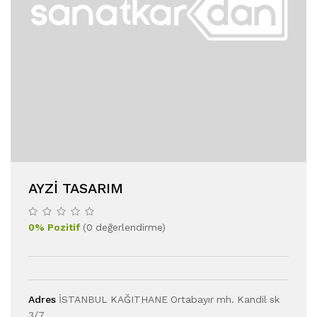
AYZI TASARIM
0
%
Pozitif
(
0
değerlendirme
)
Adres
İSTANBUL KAĞITHANE Ortabayır mh. Kandil sk
3/7