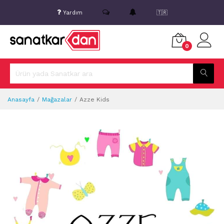
Yardım
🇹🇷
0
Anasayfa
Mağazalar
Azze Kids