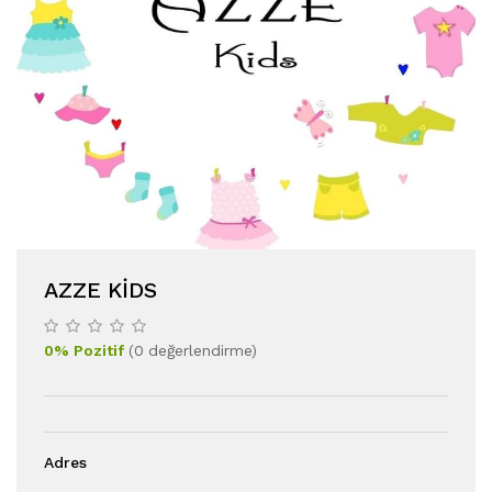
AZZE KIDS
0
%
Pozitif
(
0
değerlendirme
)
Adres