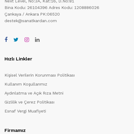
Next Level, No:3A, Kat:16, D.No:81
Bina Kodu: 26104396
Adres Kodu: 1208886026
Çankaya / Ankara PK:06520
destek@sanatkardan.com
Hızlı Linkler
Kişisel Verilerin Korunması Politikası
Kullanım Koşullarımız
Aydınlatma ve Açık Rıza Metni
Gizlilik ve Çerez Politikası
Esnaf Vergi Muafiyeti
Firmamız