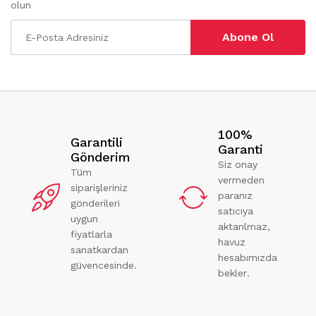
olun
Abone Ol
100%
Garantili
Garanti
Gönderim
Siz onay
Tüm
vermeden
siparişleriniz
paranız
gönderileri
satıcıya
uygun
aktarılmaz,
fiyatlarla
havuz
sanatkardan
hesabımızda
güvencesinde.
bekler.