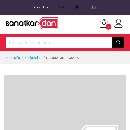
Yardım
🇹🇷
0
Anasayfa
Mağazalar
BC İMAGİNE AJANS