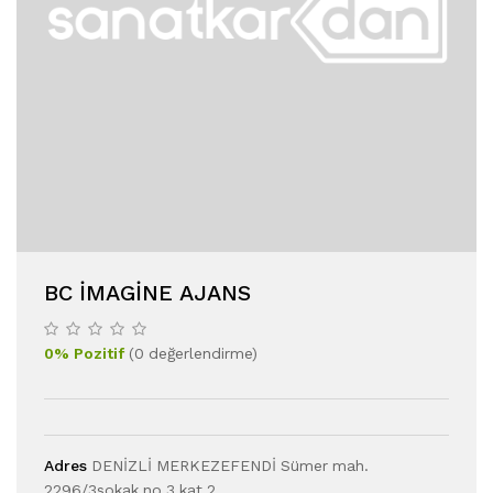
BC İMAGİNE AJANS
0
%
Pozitif
(
0
değerlendirme
)
Adres
DENİZLİ MERKEZEFENDİ Sümer mah.
2296/3sokak no 3 kat 2