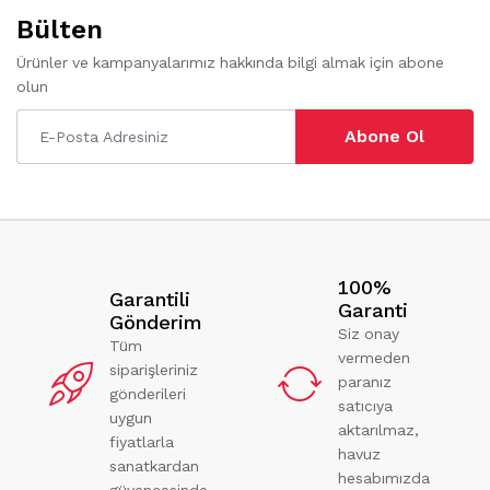
Bülten
Ürünler ve kampanyalarımız hakkında bilgi almak için abone
olun
Abone Ol
100%
Garantili
Garanti
Gönderim
Siz onay
Tüm
vermeden
siparişleriniz
paranız
gönderileri
satıcıya
uygun
aktarılmaz,
fiyatlarla
havuz
sanatkardan
hesabımızda
güvencesinde.