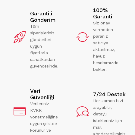
100%
Garantili
Garanti
Gönderim
Siz onay
Tüm
vermeden
siparişleriniz
paranız
gönderileri
satıcıya
uygun
aktarılmaz,
fiyatlarla
havuz
sanatkardan
hesabımızda
güvencesinde.
bekler.
Veri
7/24 Destek
Güvenliği
Her zaman bizi
Verileriniz
arayabilir,
KVKK
detaylı
yönetmeliğine
istekleriniz için
uygun şekilde
mail
korunur ve
gönderebilirsiniz.