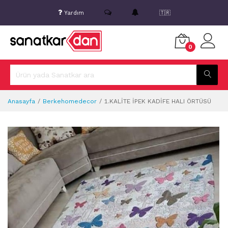
Yardım
🇹🇷
0
Anasayfa
Berkehomedecor
1.KALİTE İPEK KADİFE HALI ÖRTÜSÜ