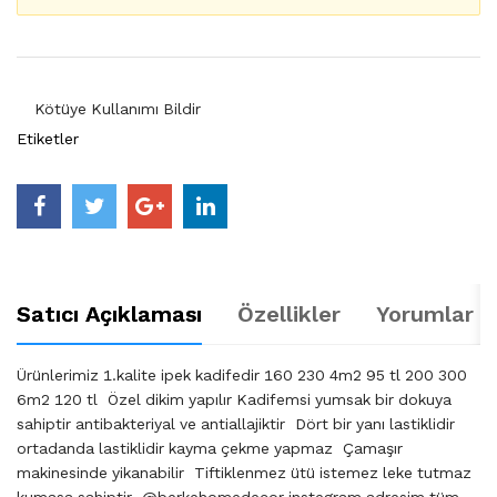
Kötüye Kullanımı Bildir
Etiketler
Satıcı Açıklaması
Özellikler
Yorumlar (
Ürünlerimiz 1.kalite ipek kadifedir 160 230 4m2 95 tl 200 300
6m2 120 tl Özel dikim yapılır Kadifemsi yumsak bir dokuya
sahiptir antibakteriyal ve antiallajiktir Dört bir yanı lastiklidir
ortadanda lastiklidir kayma çekme yapmaz Çamaşır
makinesinde yikanabilir Tiftiklenmez ütü istemez leke tutmaz
kumasa sahiptir @berkehomedecor instegram adresim tüm