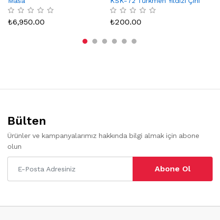
Masa
KSK-72 Türkmen Yıldızı Çini
Karo Seramik Desenli
₺
Bordür Köşesi
₺
6,950.00
₺
200.00
Bülten
Ürünler ve kampanyalarımız hakkında bilgi almak için abone
olun
Abone Ol