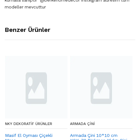
modeller mevcuttur
Benzer Ürünler
NKY DEKORATIF ÜRÜNLER
ARMADA ÇİNİ
CA
Masif El Oyması Çiçekli
Armada Çini 10*10 cm
De