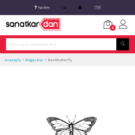
Yardım
🇹🇷
0
Anasayfa
Mağazalar
BestButterfly