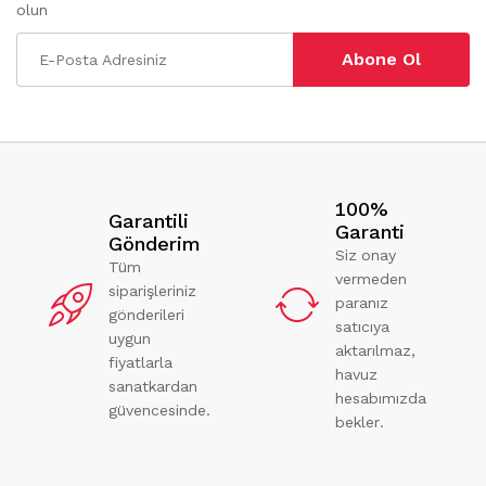
olun
Abone Ol
100%
Garantili
Garanti
Gönderim
Siz onay
Tüm
vermeden
siparişleriniz
paranız
gönderileri
satıcıya
uygun
aktarılmaz,
fiyatlarla
havuz
sanatkardan
hesabımızda
güvencesinde.
bekler.