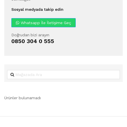
Sosyal medyada takip edin
Whatsapp İle İletişime Geç
Doğrudan bizi arayın
0850 304 0 555
Ürünler bulunamadı