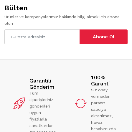
Bülten
Ürünler ve kampanyalarımız hakkında bilgi almak için abone
olun
Abone Ol
100%
Garantili
Garanti
Gönderim
Siz onay
Tüm
vermeden
siparişleriniz
paranız
gönderileri
satıcıya
uygun
aktarılmaz,
fiyatlarla
havuz
sanatkardan
hesabımızda
güvencesinde.