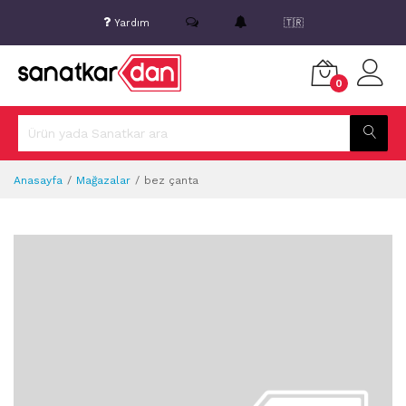
Yardım
🇹🇷
0
Anasayfa
Mağazalar
bez çanta