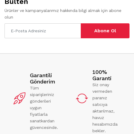
Bülten
Ürünler ve kampanyalarımız hakkında bilgi almak için abone
olun
Abone Ol
100%
Garantili
Garanti
Gönderim
Siz onay
Tüm
vermeden
siparişleriniz
paranız
gönderileri
satıcıya
uygun
aktarılmaz,
fiyatlarla
havuz
sanatkardan
hesabımızda
güvencesinde.
bekler.