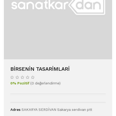
BIRSENIN TASARIMLARI
0
%
Pozitif
(
0
değerlendirme
)
Adres
SAKARYA SERDİVAN Sakarya serdivan ptt