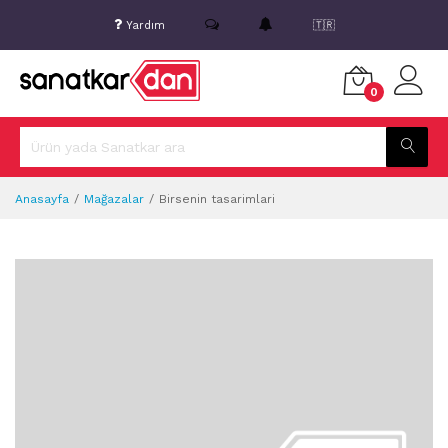
Yardım
🇹🇷
0
Anasayfa
Mağazalar
Birsenin tasarimlari