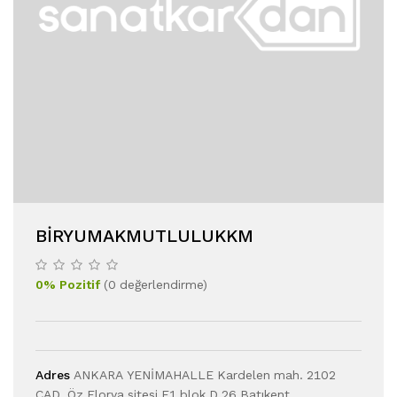
BIRYUMAKMUTLULUKKM
0
%
Pozitif
(
0
değerlendirme
)
Adres
ANKARA YENİMAHALLE Kardelen mah. 2102
CAD. Öz Florya sitesi E1 blok D 26 Batıkent