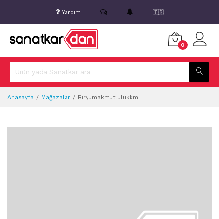
Yardım
🇹🇷
0
Anasayfa
Mağazalar
Biryumakmutlulukkm