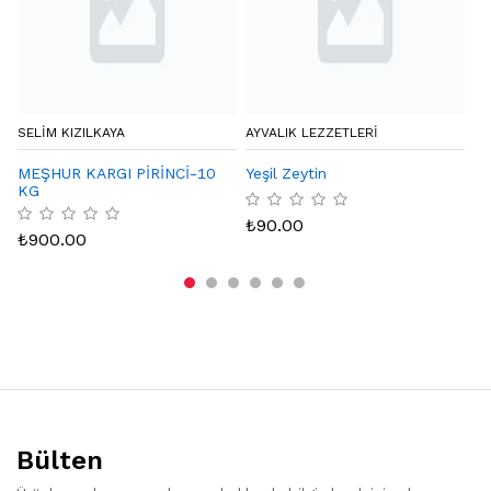
SELIM KIZILKAYA
AYVALIK LEZZETLERI
OR
MEŞHUR KARGI PİRİNCİ-10
Yeşil Zeytin
Şı
KG
₺
90.00
₺
₺
900.00
Bülten