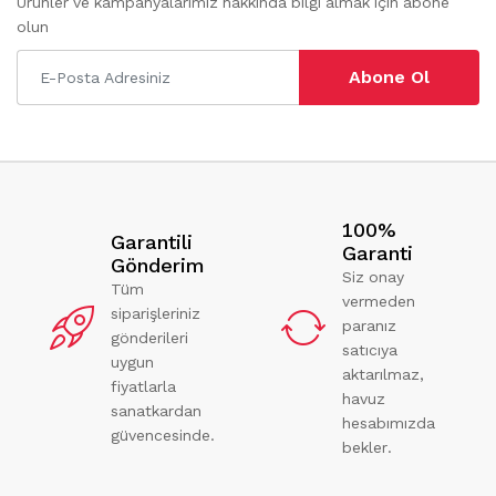
Ürünler ve kampanyalarımız hakkında bilgi almak için abone
olun
Abone Ol
100%
Garantili
Garanti
Gönderim
Siz onay
Tüm
vermeden
siparişleriniz
paranız
gönderileri
satıcıya
uygun
aktarılmaz,
fiyatlarla
havuz
sanatkardan
hesabımızda
güvencesinde.
bekler.