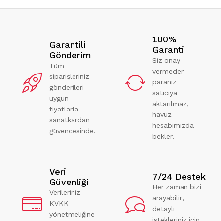
100%
Garantili
Garanti
Gönderim
Siz onay
Tüm
vermeden
siparişleriniz
paranız
gönderileri
satıcıya
uygun
aktarılmaz,
fiyatlarla
havuz
sanatkardan
hesabımızda
güvencesinde.
bekler.
Veri
7/24 Destek
Güvenliği
Her zaman bizi
Verileriniz
arayabilir,
KVKK
detaylı
yönetmeliğine
istekleriniz için