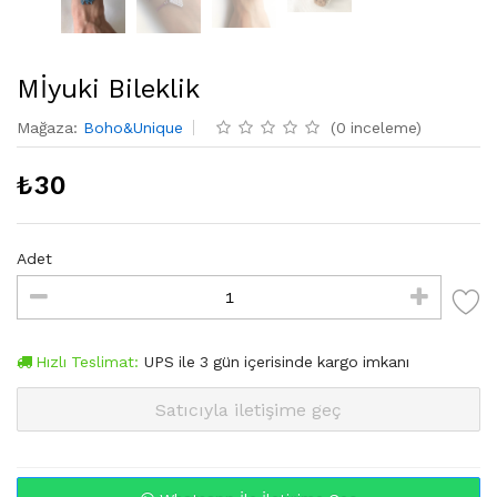
Mİyuki Bileklik
Mağaza
:
Boho&Unique
(
0
inceleme
)
₺
30
Adet
Hızlı Teslimat:
UPS
ile
3
gün içerisinde kargo imkanı
Satıcıyla iletişime geç