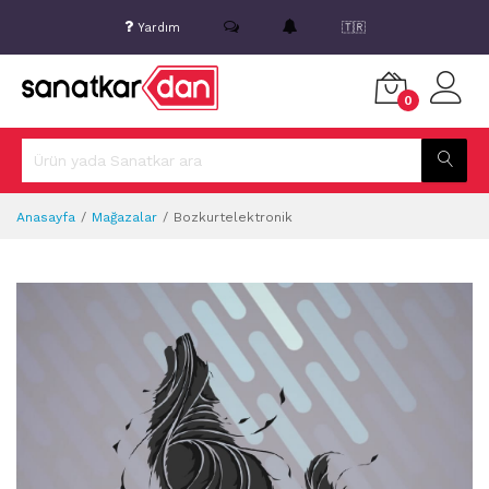
Yardım
🇹🇷
0
Anasayfa
Mağazalar
Bozkurtelektronik