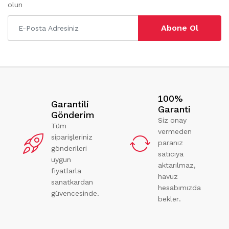
olun
Abone Ol
100%
Garantili
Garanti
Gönderim
Siz onay
Tüm
vermeden
siparişleriniz
paranız
gönderileri
satıcıya
uygun
aktarılmaz,
fiyatlarla
havuz
sanatkardan
hesabımızda
güvencesinde.
bekler.