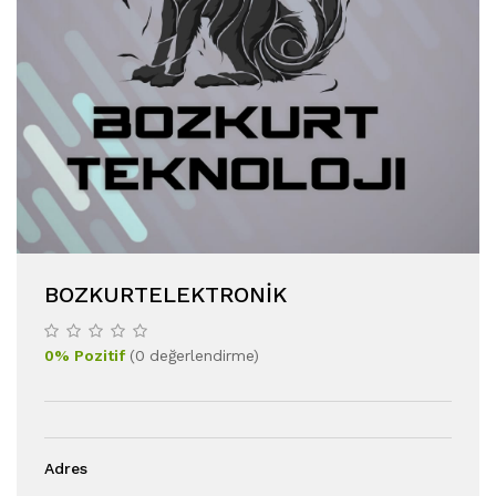
BOZKURTELEKTRONIK
0
%
Pozitif
(
0
değerlendirme
)
Adres