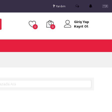
Yardım
🇹🇷
Giriş Yap
Kayıt Ol
0
0