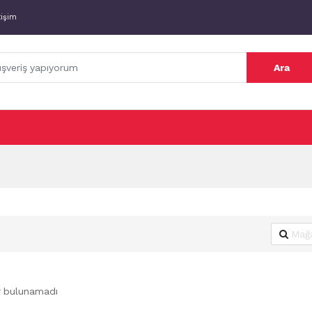
tişim
Ara
r bulunamadı