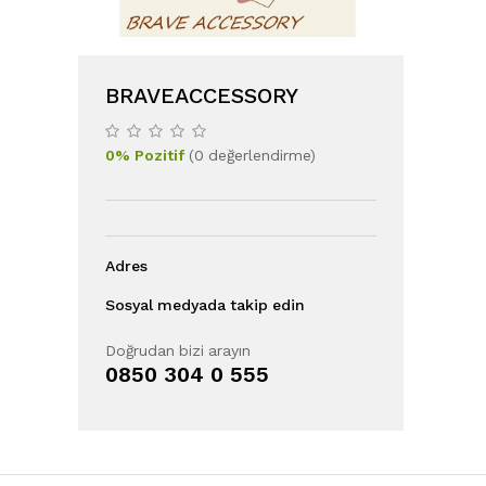
BRAVEACCESSORY
0
%
Pozitif
(
0
değerlendirme
)
Adres
Sosyal medyada takip edin
Doğrudan bizi arayın
0850 304 0 555