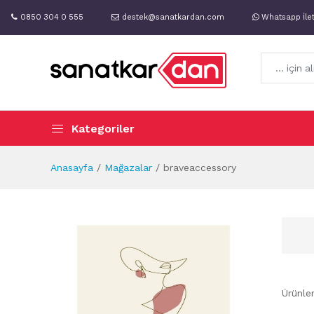
0850 304 0 555
destek@sanatkardan.com
Whatsapp İle
Kategoriler
Anasayfa
Mağazalar
braveaccessory
Ürünle