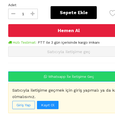
Adet
Sepete Ekle
Hemen Al
Hızlı Teslimat:
PTT
ile
3
gün içerisinde kargo imkanı
Satıcıyla iletişime geç
Whatsapp İle İletişime Geç
Satıcıyla iletişime geçmek için giriş yapmalı ya da k
olmalısınız.
Giriş Yap
Kayıt Ol