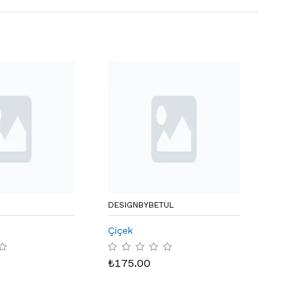
DESIGNBYBETUL
GENUINE
Çiçek
Granat 
₺
175.00
₺
60.0