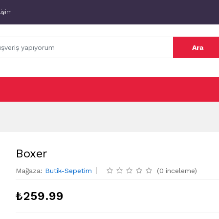
tişim
Ara
Boxer
Mağaza
:
Butik-Sepetim
(
0
inceleme
)
₺
259.99