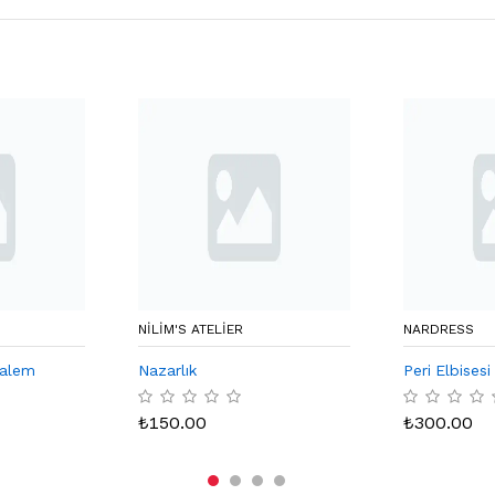
NILIM'S ATELIER
NARDRESS
kalem
Nazarlık
Peri Elbisesi
₺
150.00
₺
300.00