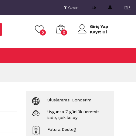
Yardım
🇹🇷
Giriş Yap
Kayıt Ol
0
0
Uluslararası Gönderim
Uygunsa 7 günlük ücretsiz
iade, çok kolay
Fatura Desteği