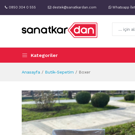
0850 304 0 555
destek@sanatkardan.com
Whatsapp İle
Kategoriler
Anasayfa
Butik-Sepetim
Boxer